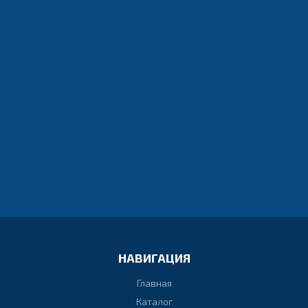
ЕСТЬ ВОПРОСЫ? МЫ С РАДОСТЬЮ
ПРОКОНСУЛЬТИРУЕМ ВАС
Напишите нам в Viber или просто позвоните и получите
сразу ответ
ЗАДАТЬ ВОПРОС В VIBER
НАЖМИТЕ ДЛЯ ЗВОНКА
НАВИГАЦИЯ
Главная
Каталог