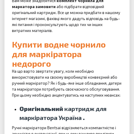
Вам може знадобитися
комплект чорнила для
маркатора замовити
або підібрати відповідний
оригінальний картридж.
Все це можна придбати в нашому
інтернет магазині, фахівці якого дадуть відповідь на будь-
які питання і проконсультують щодо тих чи інших
витратних матеріалів.
Купити водне чорнило
для маркіратора
недорого
На що варто звертати увагу, коли необхідно
використовувати на своєму виробництві конвеєрний або
ручний маркіратор?
Як і будь-яке інше обладнання, датери
та маркіратори потребують своєчасного обслуговування.
При цьому необхідно акцентуватись на наступних нюансах:
Оригінальний
картридж для
маркіратора Україна
.
Ручні маркіратори Bentsai відрізняються компактністю і
зручністю в експлуатації, при цьому важливо приділити