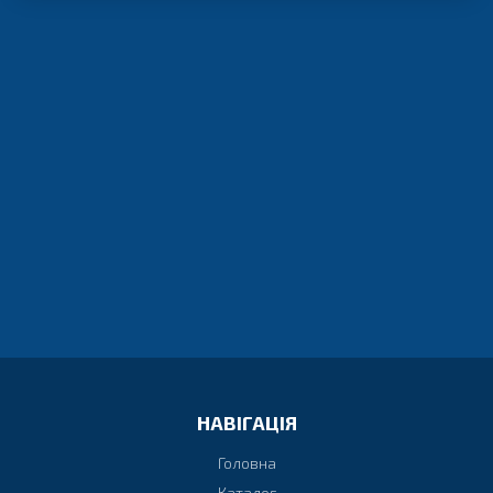
Є ПИТАННЯ? МИ З РАДІСТЮ
ПРОКОНСУЛЬТУЄМО ВАС
Напишіть нам у Viber або просто зателефонуйте і
отримайте відразу відповідь
ЗАДАТИ ПИТАННЯ У VIBER
НАТИСНІТЬ ДЛЯ ДЗВІНКА
НАВІГАЦІЯ
Головна
Каталог