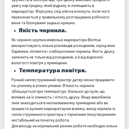
увагу картриджу, який відразу ж поміщають в
маркиратор.
Форсунку слід злегка втиснути, після чого
переконається у правильному розташуванні робочого
вікна та блокуванні задньої кришки.
Якість чорнила.
Як чорнило крупносимвольні маркіратори Bentsai
використовують кілька різновидів розхідників, серед яких
барвники, пігментні і слаборозчинні чорнила.
Якість друку
залежить не тільки від розхідників, а й від відносної
вологості повітря у приміщенні.
Температура повітря.
Ручний каплеструминний принтер датер може працювати
по-різному в різних умовах.
В'язкість чорнила
збільшується при температурі, близької до нуля, що
впливає на їх плинність і чіткість друку.
Якщо виробнича
лінія знаходиться в неопалюваному приміщенні або ви
працюєте ручним маркиратором взимку, вихід чорнила із
сопла струминного принтера з термічним піноутворенням
нестабільний на початку роботи.
Для виходу на нормальний режим роботи необхідно кілька